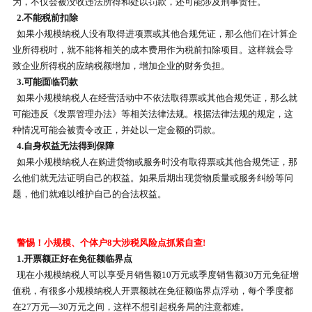
为，不仅会被没收违法所得和处以罚款，还可能涉及刑事责任。
2.不能税前扣除
如果小规模纳税人没有取得进项票或其他合规凭证，那么他们在计算企
业所得税时，就不能将相关的成本费用作为税前扣除项目。这样就会导
致企业所得税的应纳税额增加，增加企业的财务负担。
3.可能面临罚款
如果小规模纳税人在经营活动中不依法取得票或其他合规凭证，那么就
可能违反《发票管理办法》等相关法律法规。根据法律法规的规定，这
种情况可能会被责令改正，并处以一定金额的罚款。
4.自身权益无法得到保障
如果小规模纳税人在购进货物或服务时没有取得票或其他合规凭证，那
么他们就无法证明自己的权益。如果后期出现货物质量或服务纠纷等问
题，他们就难以维护自己的合法权益。
警惕！小规模、个体户8大涉税风险点抓紧自查!
1.开票额正好在免征额临界点
现在小规模纳税人可以享受月销售额10万元或季度销售额30万元免征增
值税，有很多小规模纳税人开票额就在免征额临界点浮动，每个季度都
在27万元—30万元之间，这样不想引起税务局的注意都难。