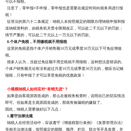
可以不报税。
注意了，零申报≠不申报，零申报也是需要在规定时间向税务局进行报
税！
征管法的第六十二条规定：纳税人未按照规定的期限办理纳税申报和报
送纳税资料的，由税务机关责令限期改正，可以处二千元以下的罚款；
情节严重的，可以处二千元以上一万元以下的罚款。
8.个体户免税，不用缴税就不用报税
这里的免税是指个体户月销售额10万元或季度30万元以下可免征增值
税。
很多人认为，没超过免征额不用交税就不用报税，这种想法是错误的。
个体户销售额无论有没有超过月度10万元或季度30万元的，都应当记账
报税，只有申报了才可以享受免税的优惠政策！
小规模纳税人如何应对“有销无进”？
如果是由客观原因造成的，那么在被税务检查时，说明自己的切实情况
即可。但如果是主观原因造成的，那就有偷漏税的嫌疑了。
因此，纳税人需要做好以下几点：
1.遵守法律法规
纳税人在经营活动中，应该遵守《增值税暂行条例》《发票管理办法》
等相关法律法规，按照规定的期限、顺序、栏目、联次等开具发票，并