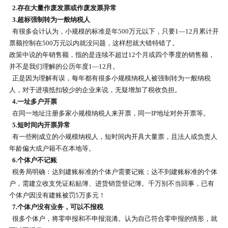
2.存在大量作废发票或作废发票异常
3.超标强制转为一般纳税人
有很多会计认为，小规模的标准是年500万元以下，只要1—12月累计开
票额控制在500万元以内就没问题，这样想就大错特错了。
政策中说的年销售额，指的是连续不超过12个月或四个季度的销售额，
并不是我们理解的公历年度1—12月。
正是因为理解有误，每年都有很多小规模纳税人被强制转为一般纳税
人，对于进项抵扣较少的企业来说，无疑增加了税收负担。
4.一址多户开票
在同一地址注册多家小规模纳税人来开票，同一IP地址对外开票等。
5.短时间内开票异常
有一些刚成立的小规模纳税人，短时间内开具大量票，且法人或负责人
年龄偏大或户籍不在本地等。
6.个体户不记账
税务局明确：达到建账标准的个体户需要记账；达不到建账标准的个体
户，需建立收支凭证粘贴簿、进货销货登记簿。千万别不当回事，已有
个体户因没有建账被罚5万多元！
7.个体户没有业务，可以不报税
很多个体户，将零申报和不申报混淆。认为自己符合零申报的情形，就