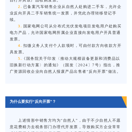
自行开具农产品收购发票。
2.
已备案汽车销售企业从自然人处购进二手车，允许企
业反向开具二手车销售统一发票，并凭此办理转移登记手
续。
3.
国家电网公司从分布式光伏发电项目发电用户处购买
电力产品，允许国家电网所属企业直接向发电用户开具普通
发票。
4.
扣缴义务人支付个人款项时，可由付款方向收款方开
具发票。
5.
《国务院关于印发〈推动大规模设备更新和消费品以
旧换新行动方案〉的通知》（国发〔2024〕7号）指出，推
广资源回收企业向自然人报废产品出售者“反向开票”做法。
为什么要实行“反向开票”？
上述情形中销售方均为“自然人”，由于不少自然人不愿
意花费精力去税务部门办理代开发票，导致购买方企业常常