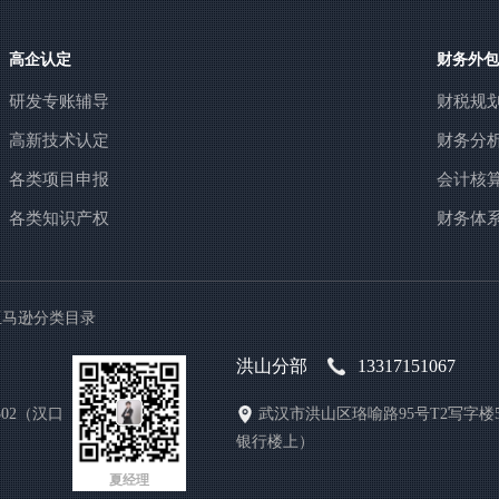
高企认定
财务外包
研发专账辅导
财税规
高新技术认定
财务分
各类项目申报
会计核
各类知识产权
财务体
亚马逊分类目录
洪山分部
13317151067
02（汉口
武汉市洪山区珞喻路95号T2写字楼5
银行楼上）
夏经理