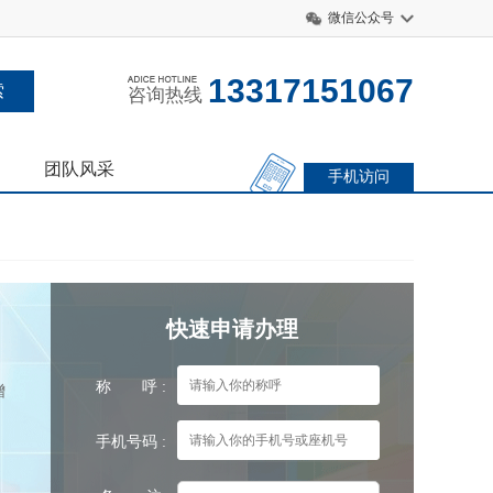
微信公众号
13317151067
咨询热线
团队风采
手机访问
快速申请办理
称 呼 :
增
手机号码 :